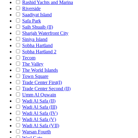
Rashid Yachts and Marina
Riverside
Saadiyat Island
Safa Park
Saih Shuaib (II)
Sharjah Waterfront City
Siniya Island
Sobha Hartland
Sobha Hartland 2
Tecom
The Valley
The World Islands
Town Square
Trade Center First(I)
Trade Center Second (II)
Umm Al Quwain
Wadi Al Safa (II)
Wadi Al Safa (III)
Wadi Al Safa (IV)
Wadi Al Safa (V)
Wadi Al Safa (VII)
Warsan Fourth
Wasl Gate