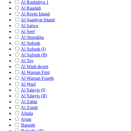
Al Rashidiya 1
Al Raudah
Al Reem Island
Al Saadiyat Island
Al Satwa
Al Seef
Al Shamkha
Al Sufouh
Al Sufouh (I)
Al Sufouh (II)
Al Tay
Al Wadi desert
Al Warsan First
Al Warsan Fourth
Al Wasl
Al Yalayis (I)
Al Yalayis (II)
Al Zahia
Al Zorah
Aljada
Arjan
Barashi
Bukadra (II)