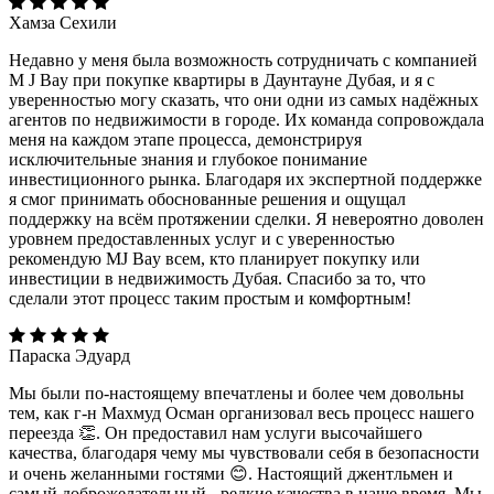
Хамза Сехили
Недавно у меня была возможность сотрудничать с компанией
M J Bay при покупке квартиры в Даунтауне Дубая, и я с
уверенностью могу сказать, что они одни из самых надёжных
агентов по недвижимости в городе. Их команда сопровождала
меня на каждом этапе процесса, демонстрируя
исключительные знания и глубокое понимание
инвестиционного рынка. Благодаря их экспертной поддержке
я смог принимать обоснованные решения и ощущал
поддержку на всём протяжении сделки. Я невероятно доволен
уровнем предоставленных услуг и с уверенностью
рекомендую MJ Bay всем, кто планирует покупку или
инвестиции в недвижимость Дубая. Спасибо за то, что
сделали этот процесс таким простым и комфортным!
Параска Эдуард
Мы были по-настоящему впечатлены и более чем довольны
тем, как г-н Махмуд Осман организовал весь процесс нашего
переезда 👏. Он предоставил нам услуги высочайшего
качества, благодаря чему мы чувствовали себя в безопасности
и очень желанными гостями 😊. Настоящий джентльмен и
самый доброжелательный - редкие качества в наше время. Мы