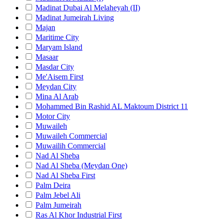
Madinat Dubai Al Melaheyah (II)
Madinat Jumeirah Living
Majan
Maritime City
Maryam Island
Masaar
Masdar City
Me'Aisem First
Meydan City
Mina Al Arab
Mohammed Bin Rashid AL Maktoum District 11
Motor City
Muwaileh
Muwaileh Commercial
Muwailih Commercial
Nad Al Sheba
Nad Al Sheba (Meydan One)
Nad Al Sheba First
Palm Deira
Palm Jebel Ali
Palm Jumeirah
Ras Al Khor Industrial First