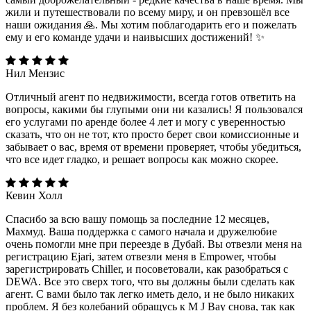
жили и путешествовали по всему миру, и он превзошёл все
наши ожидания 🙏. Мы хотим поблагодарить его и пожелать
ему и его команде удачи и наивысших достижений! ✨️
Нил Мензис
Отличный агент по недвижимости, всегда готов ответить на
вопросы, какими бы глупыми они ни казались! Я пользовался
его услугами по аренде более 4 лет и могу с уверенностью
сказать, что он не тот, кто просто берет свои комиссионные и
забывает о вас, время от времени проверяет, чтобы убедиться,
что все идет гладко, и решает вопросы как можно скорее.
Кевин Холл
Спасибо за всю вашу помощь за последние 12 месяцев,
Махмуд. Ваша поддержка с самого начала и дружелюбие
очень помогли мне при переезде в Дубай. Вы отвезли меня на
регистрацию Ejari, затем отвезли меня в Empower, чтобы
зарегистрировать Chiller, и посоветовали, как разобраться с
DEWA. Все это сверх того, что вы должны были сделать как
агент. С вами было так легко иметь дело, и не было никаких
проблем. Я без колебаний обращусь к M J Bay снова, так как