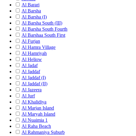
Al Barari
Al Barsha
Al Barsha (I)
Al Barsha South (III)
Al Barsha South Fourth
Al Barshaa South First
Al Furjan
Al Hamra Village
Al Hamriyah
Al Heliow
Al Jadaf
Al Jaddaf
Al Jaddaf (I)
Al Jaddaf (II)
Al Jazeera
Al Jurf
Al Khalidiya
Al Marjan Island
Al Maryah Island
Al Nuaimia 1
Al Raha Beach
Al Rahmaniya Suburb