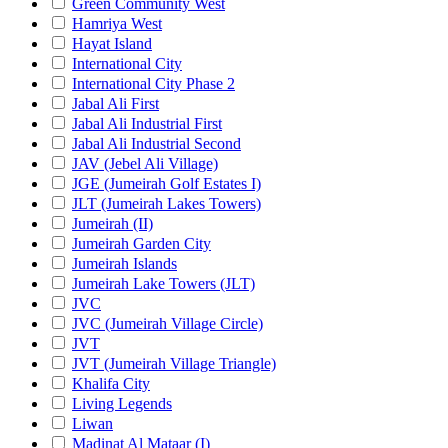
Green Community West
Hamriya West
Hayat Island
International City
International City Phase 2
Jabal Ali First
Jabal Ali Industrial First
Jabal Ali Industrial Second
JAV (Jebel Ali Village)
JGE (Jumeirah Golf Estates I)
JLT (Jumeirah Lakes Towers)
Jumeirah (II)
Jumeirah Garden City
Jumeirah Islands
Jumeirah Lake Towers (JLT)
JVC
JVC (Jumeirah Village Circle)
JVT
JVT (Jumeirah Village Triangle)
Khalifa City
Living Legends
Liwan
Madinat Al Mataar (I)