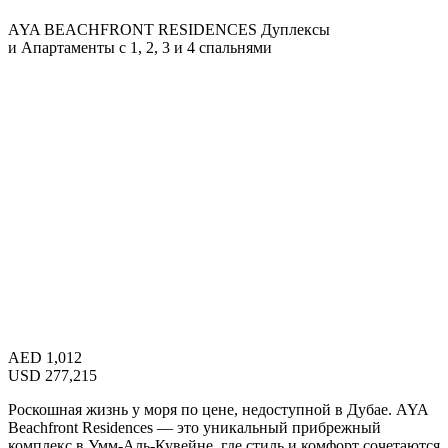
AYA BEACHFRONT RESIDENCES
Дуплексы
и Апартаменты с 1, 2, 3 и 4 спальнями
AED
1,012
USD
277,215
Роскошная жизнь у моря по цене, недоступной в Дубае. AYA
Beachfront Residences — это уникальный прибрежный
комплекс в Умм-Аль-Кувейне, где стиль и комфорт сочетаются