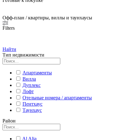
Готовые к покупке
Офф-план / квартиры, виллы и таунхаусы
Filters
Найти
Тип недвижимости
Апартаменты
Вилла
Дуплекс
Лофт
Отельные номера / апартаменты
Пентхаус
Таунхаус
Район
Al Alia